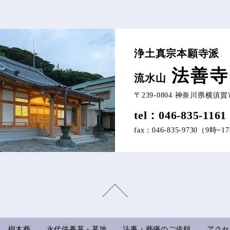
浄土真宗本願寺派
法善寺
流水山
〒239-0804
神奈川県横須賀市吉
tel：046-835-1161
fax：046-835-9730（9時~
樹木葬
永代供養墓・墓地
法事・葬儀のご依頼
アクセ